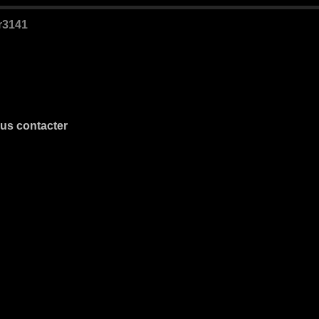
?r3141
us contacter