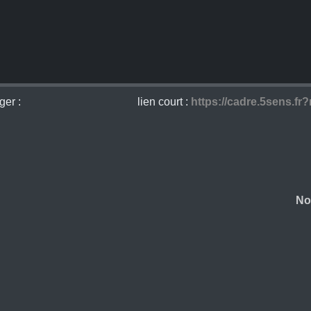
ger :
lien court :
https://cadre.5sens.fr
No